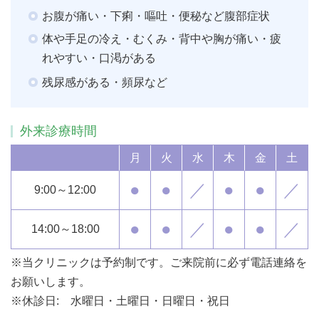
お腹が痛い・下痢・嘔吐・便秘など腹部症状
体や手足の冷え・むくみ・背中や胸が痛い・疲
れやすい・口渇がある
残尿感がある・頻尿など
外来診療時間
月
火
水
木
金
土
●
●
／
●
●
／
9:00～12:00
●
●
／
●
●
／
14:00～18:00
※当クリニックは予約制です。ご来院前に必ず電話連絡を
お願いします。
※休診日: 水曜日・土曜日・日曜日・祝日